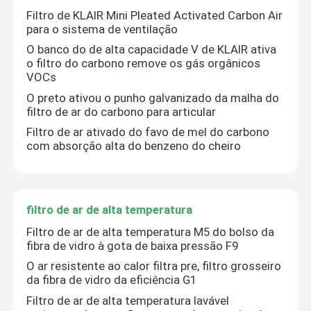
Filtro de KLAIR Mini Pleated Activated Carbon Air
para o sistema de ventilação
Excursão da fábrica
O banco do de alta capacidade V de KLAIR ativa
o filtro do carbono remove os gás orgânicos
VOCs
Controle da qualidade
O preto ativou o punho galvanizado da malha do
filtro de ar do carbono para articular
Contacte-nos
Filtro de ar ativado do favo de mel do carbono
com absorção alta do benzeno do cheiro
Peça umas citações
filtro de ar de alta temperatura
filtros de ar do saco
Filtro de ar de alta temperatura M5 do bolso da
fibra de vidro à gota de baixa pressão F9
Filtros de ar da ATAC
O ar resistente ao calor filtra pre, filtro grosseiro
da fibra de vidro da eficiência G1
Filtro de ar de alta temperatura lavável
filtro de ar do hepa