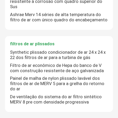
resistente à corrosão com quadro superior do
Sus
Unidade de filtro FFU do fã
Ashrae Merv 14 séries de alta temperatura do
filtro de ar com único quadro do encabeçamento
Chuveiro de ar da sala de limpeza
filtros de ar plissados
Filtros de ar da cabine de pulverizador
Synthetic plissado condicionador de ar 24 x 24 x
22 dos filtros de ar para a turbina de gás
Filtro de ar ativado do carbono
Filtro de ar econômico de Hepa do banco de V
com construção resistente de aço galvanizada
Painel de malha de nylon plissado lavável dos
filtro de ar de alta temperatura
filtros de ar de MERV 5 para a grelha do retorno
do ar
De ventilação do sistema do ar filtro sintético
filtros de ar plissados
MERV 8 pre com densidade progressiva
filtros do purificador do ar