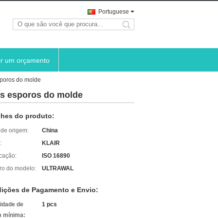
Portuguese
search
ir um orçamento
sporos do molde
 os esporos do molde
lhes do produto:
 de origem:
China
:
KLAIR
icação:
ISO 16890
o do modelo:
ULTRAWAL
ições de Pagamento e Envio:
idade de
1 pcs
 mínima: