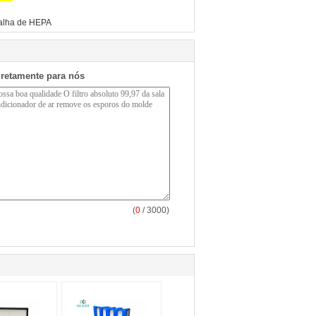
rnalha de HEPA
iretamente para nós
(
0
/ 3000)