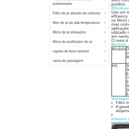
vidro com
pulverizador
positivo.
Eficiênci
Use um me
Filtro de ar ativado do carbono
effciency
os filtro
filtro de ar de alta temperatura
mas como 
aplicaçõe
utilizado
filtros de ar plissados
em nenhum
O meio é 
filtros do purificador do ar
Modelo, 
Modelo
D
capela de fluxo laminar
(
W
caixa de passagem
HS
3
3
6
7
9
3
3
6
Vantage
Filtro
A gaxe
alojame
Imagem 