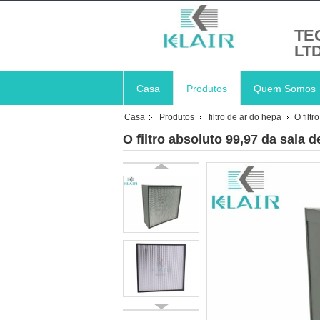
TE
LT
Casa
Produtos
Quem Somos
Casa
Produtos
filtro de ar do hepa
O filt
O filtro absoluto 99,97 da sala