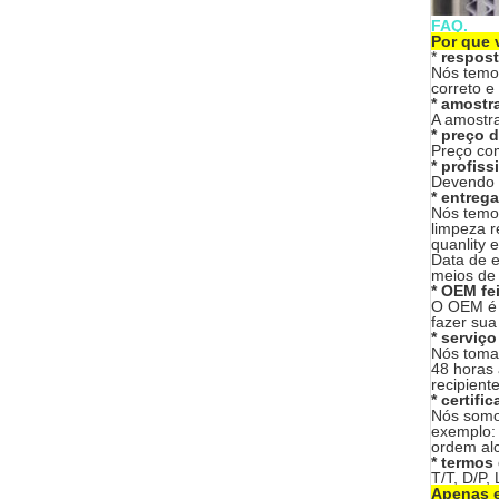
FAQ.
Por que 
*
respost
Nós temos
correto e
* amostra
A amostra
* preço d
Preço com
* profiss
Devendo 8
* entreg
Nós temos
limpeza r
quanlity 
Data de en
meios de f
* OEM fe
O OEM é d
fazer sua
* serviç
Nós tomar
48 horas 
recipient
* certifi
Nós somos
exemplo:
ordem al
* termos
T/T, D/P,
Apenas e