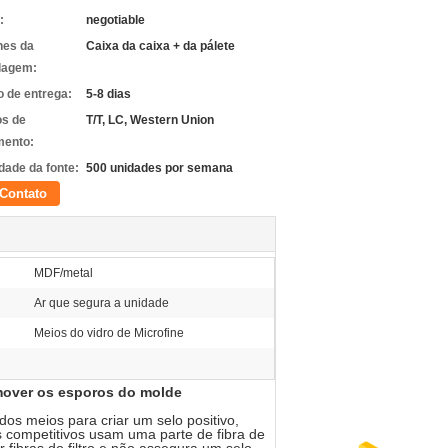
:
negotiable
hes da
Caixa da caixa + da pálete
lagem:
 de entrega:
5-8 dias
s de
T/T, LC, Western Union
ento:
dade da fonte:
500 unidades por semana
Contato
MDF/metal
Ar que segura a unidade
Meios do vidro de Microfine
emover os esporos do molde
os meios para criar um selo positivo,
os competitivos usam uma parte de fibra de