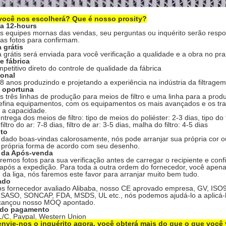
você nos escolherá? Que é nosso prosity?
a 12-hours
 equipes mornas das vendas, seu perguntas ou inquérito serão respo
 as fotos para confirmam.
 grátis
 grátis será enviada para você verificação a qualidade e a obra no pra
e fábrica
petitivo direto do controle de qualidade da fábrica
ional
 anos produzindo e projetando a experiência na indústria da filtragem
a oportuna
 três linhas de produção para meios de filtro e uma linha para a produ
efina equipamentos, com os equipamentos os mais avançados e os trab
e a capacidade.
trega dos meios de filtro: tipo de meios do poliéster: 2-3 dias, tipo do 
iltro do ar: 7-8 dias, filtro de ar: 3-5 dias, malha do filtro: 4-5 dias
ito
ado boas-vindas calorosamente, nós pode arranjar sua própria cor ou
 própria forma de acordo com seu desenho.
o da Após-venda
emos fotos para sua verificação antes de carregar o recipiente e co
após a expedição. Para toda a outra ordem do fornecedor, você apen
e da liga, nós faremos este favor para arranjar muito bem tudo.
cado
 fornecedor avaliado Alibaba, nosso CE aprovado empresa, GV, ISO90
 SASO, SONCAP, FDA, MSDS, UL etc., nós podemos ajudá-lo a aplicá-l
cançou nosso MOQ apontado.
 do pagamento
 L/C, Paypal, Western Union
nvie-nos o inquérito agora, você obterá mais do que o que você 