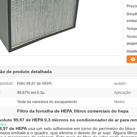
Preço
Detal
emba
Tempo
Termo
pagam
Habili
ção de produto detalhada
produto:
Filtro 99,97 de HEPA
quadro:
:
99,97% em 0.3µ
Aplicação:
Teste da varredura do escapamento
Media:
Filtro da fornalha de HEPA
filtros comerciais do hepa
,
bsoluto 99,97 de HEPA 0,3 mícrons no condicionador de ar para r
ção:
99,97 de HEPA
usa um selo adhensive em torno do perímetro do bloco d
meios embale e o quadro, que elimina o desvio do ar sujo. Alguns filtr