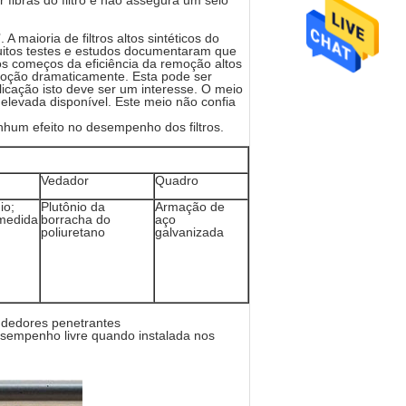
fibras do filtro e não assegura um selo
A maioria de filtros altos sintéticos do
uitos testes e estudos documentaram que
 os começos da eficiência da remoção altos
emoção dramaticamente. Esta pode ser
licação isto deve ser um interesse. O meio
elevada disponível. Este meio não confia
enhum efeito no desempenho dos filtros.
Vedador
Quadro
io;
Plutônio da
Armação de
 medida
borracha do
aço
poliuretano
galvanizada
ndedores penetrantes
sempenho livre quando instalada nos