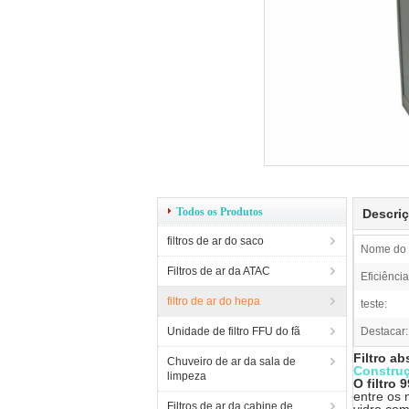
Todos os Produtos
Descri
filtros de ar do saco
Nome do 
Filtros de ar da ATAC
Eficiência
filtro de ar do hepa
teste:
Unidade de filtro FFU do fã
Destacar:
Filtro a
Chuveiro de ar da sala de
Constru
limpeza
O filtro 
entre os 
Filtros de ar da cabine de