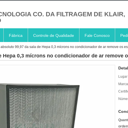
CNOLOGIA CO. DA FILTRAGEM DE KLAIR,
D
Fábrica
Controle de Qualidade
Fale Conosco
Ped
ro absoluto 99,97 da sala de Hepa 0,3 mícrons no condicionador de ar remove os e
 de Hepa 0,3 mícrons no condicionador de ar remove
Deta
Lugar
Marca
Certif
Númer
Cond
Quant
ordem