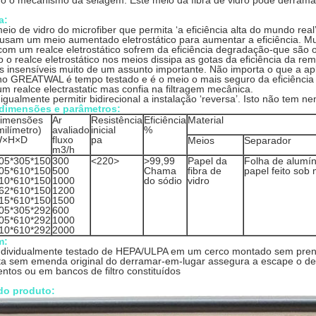
o o mecanismo da selagem. Este meio da fibra de vidro pode derramar 
a:
io de vidro do microfiber que permita ‘a eficiência alta do mundo real’. 
 usam um meio aumentado eletrostático para aumentar a eficiência. M
s com um realce eletrostático sofrem da eficiência degradação-que são
o realce eletrostático nos meios dissipa as gotas da eficiência da r
s insensíveis muito de um assunto importante. Não importa o que a ap
 no GREATWAL é tempo testado e é o meio o mais seguro da eficiência 
 realce electrastatic mas confia na filtragem mecânica.
igualmente permitir bidirecional a instalação ‘reversa’. Isto não tem n
dimensões e parâmetros:
imensões
Ar
Resistência
Eficiência
Material
milímetro)
avaliado
inicial
%
×H×D
fluxo
pa
Meios
Separador
m3/h
05*305*150
300
<220>
>99,99
Papel da
Folha de alumín
05*610*150
500
Chama
fibra de
papel feito sob
10*610*150
1000
do sódio
vidro
62*610*150
1200
15*610*150
1500
05*305*292
600
05*610*292
1000
10*610*292
2000
m:
 individualmente testado de HEPA/ULPA em um cerco montado sem pre
ta sem emenda original do derramar-em-lugar assegura a escape o de
ntos ou em bancos de filtro constituídos
do produto: