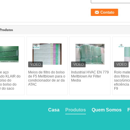
Produtos
e aço
Meios de filtro do bolso
Industrial HVAC EN 779
Rolo mater
ado KLAIR do
de F5 Meltblown para o
Meltblown Air Filter
dos filtros
bolso do
condicionador de ar da
Media
saco/únic
do bolso do
ATAC
eficiência
ar do saco
F9
Casa
Produtos
Quem Somos
F