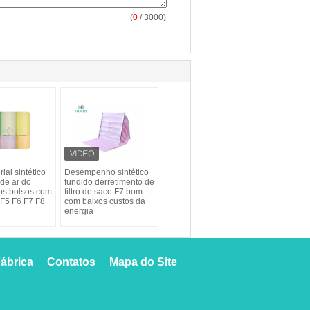
(
0
/ 3000)
ial sintético
Desempenho sintético
 de ar do
fundido derretimento de
os bolsos com
filtro de saco F7 bom
 F5 F6 F7 F8
com baixos custos da
energia
ábrica
Contatos
Mapa do Site