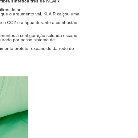
ibra sintética três de KLAIR
tros de ar.
 que o argumento vai, KLAIR calçou uma
te o CO2 e a água durante a combustão,
imentos à configuração soldada escape-
egurado por nosso sistema de
mento protetor expandido da rede de