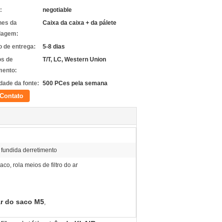
:
negotiable
hes da
Caixa da caixa + da pálete
lagem:
 de entrega:
5-8 dias
s de
T/T, LC, Western Union
ento:
dade da fonte:
500 PCes pela semana
Contato
 fundida derretimento
saco, rola meios de filtro do ar
 ar do saco M5
,