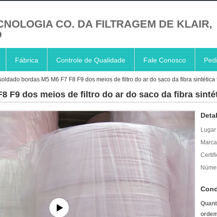
CNOLOGIA CO. DA FILTRAGEM DE KLAIR,
D
Fábrica
Controle de Qualidade
Fale Conosco
Ped
soldado bordas M5 M6 F7 F8 F9 dos meios de filtro do ar do saco da fibra sintética
 F9 dos meios de filtro do ar do saco da fibra sinté
Deta
Lugar
Marca
Certif
Númer
Cond
Quant
ordem