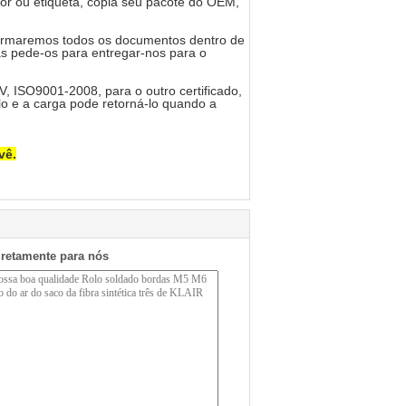
r ou etiqueta, cópia seu pacote do OEM,
nfirmaremos todos os documentos dentro de
as pede-os para entregar-nos para o
 ISO9001-2008, para o outro certificado,
o e a carga pode retorná-lo quando a
vê.
iretamente para nós