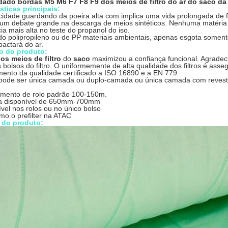
dado bordas M5 M6 F7 F8 F9 dos meios de filtro do ar do saco da f
sticas principais:
idade guardando da poeira alta com implica uma vida prolongada de fil
um debate grande na descarga de meios sintéticos. Nenhuma matéria
cia mais alta no teste do propanol do iso.
do polipropileno ou de PP materiais ambientais, apenas esgota somen
actará do ar.
o do produto:
os meios de filtro
do
saco
maximizou a confiança funcional. Agradec
 bolsos do filtro. O uniformemente de alta qualidade dos filtros é ass
ento da qualidade certificado a ISO 16890 e a EN 779.
 pode ser única camada ou duplo-camada ou única camada com revesti
mento de rolo padrão 100-150m.
a disponível de 650mm-700mm
vel nos rolos ou no único bolso
mo o prefilter na ATAC
 do produto: