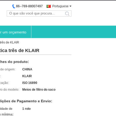
86--769-88007497
Portuguese
search
ir um orçamento
 três de KLAIR
tica três de KLAIR
lhes do produto:
 de origem:
CHINA
:
KLAIR
icação:
ISO 16890
o do modelo:
Meios de filtro do saco
ições de Pagamento e Envio:
idade de
1 rolo
 mínima: