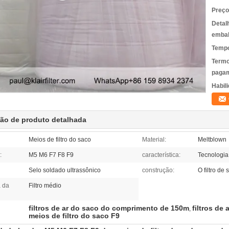
Preço
Detal
emba
Tempo
Termo
pagam
Habili
ção de produto detalhada
Meios de filtro do saco
Material:
Meltblown
:
M5 M6 F7 F8 F9
característica:
Tecnologia
Selo soldado ultrassônico
construção:
O filtro de 
a da
Filtro médio
filtros de ar do saco do comprimento de 150m
filtros de
,
meios de filtro do saco F9