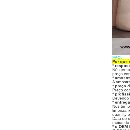
FAQ.
Por que 
*
respost
Nós temos
preço cor
* amostra
A amostra
* preço d
Preço com
* profiss
Devendo 8
* entreg
Nós temos
limpeza r
quanlity 
Data de en
meios de f
* o OEM 