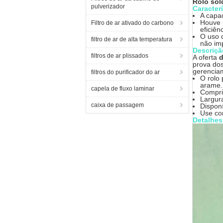
Rolo sol
pulverizador
Caracterí
A capac
Houve 
Filtro de ar ativado do carbono
eficiên
O uso 
filtro de ar de alta temperatura
não imp
Descriçã
filtros de ar plissados
A oferta
d
prova dos
gerenciam
filtros do purificador do ar
O rolo
arame.
capela de fluxo laminar
Compri
Largur
caixa de passagem
Disponí
Use co
Detalhes