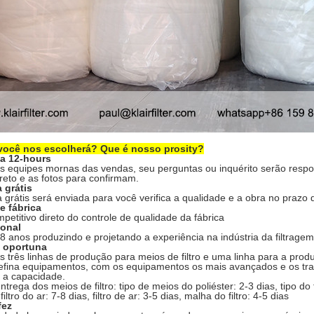
você nos escolherá? Que é nosso prosity?
a 12-hours
 equipes mornas das vendas, seu perguntas ou inquérito serão respo
reto e as fotos para confirmam.
 grátis
 grátis será enviada para você verifica a qualidade e a obra no prazo 
e fábrica
petitivo direto do controle de qualidade da fábrica
ional
 anos produzindo e projetando a experiência na indústria da filtragem
a oportuna
 três linhas de produção para meios de filtro e uma linha para a produ
efina equipamentos, com os equipamentos os mais avançados e os trab
e a capacidade.
trega dos meios de filtro: tipo de meios do poliéster: 2-3 dias, tipo do 
iltro do ar: 7-8 dias, filtro de ar: 3-5 dias, malha do filtro: 4-5 dias
fez