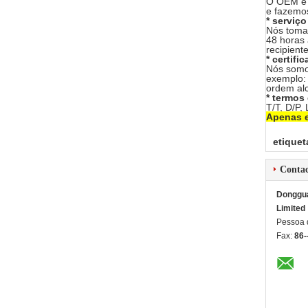
O OEM é 
e fazemo
* serviç
Nós tomar
48 horas 
recipient
* certifi
Nós somos
exemplo:
ordem al
* termos
T/T, D/P,
Apenas e
etiquet
Conta
Dongguan
Limited
Pessoa 
Fax:
86-