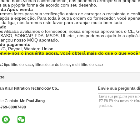
dado boas-vindas calorosamente, nós podemos arranjar sua própria co
s sua própria forma de acordo com seu desenho.
o da Após-venda
emos fotos para sua verificação antes de carregar o recipiente e co
após a expedição. Para toda a outra ordem do fornecedor, você apen
e da liga, nós faremos este favor para arranjar muito bem tudo.
cado
 Alibaba avaliamos o fornecedor, nossa empresa aprovamos o CE, GV,
 SASO, SONCAP, FDA, MSDS, UL etc., nós podemos ajudá-lo a aplicá-l
cançou nosso MOQ apontado.
 do pagamento
 L/C, Paypal, Western Union
nvie-nos o inquérito agora, você obterá mais do que o que você 
,
,
a:
tipo filtro do saco
filtros de ar do bolso
multi filtro de saco
cto
Envie sua pergunta d
 Klair Filtration Technology Co.,
de Contato:
Mr. Paul Jiang
-769-88007498