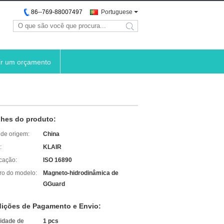
86--769-88007497
Portuguese
search
ir um orçamento
lhes do produto:
 de origem:
China
:
KLAIR
icação:
ISO 16890
o do modelo:
Magneto-hidrodinâmica de
GGuard
ições de Pagamento e Envio:
idade de
1 pcs