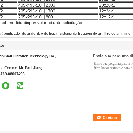
/2
495x495x10
2300
20x20x1
/2
295x595x10
1700
12x24x1
/2
295x295x10
800
12x12x1
 sob medida disponível mediante solicitação.
,
,
a:
purificador do ar do filtro do hepa
sistema da filtragem do ar
filtro de ar ínfimo
cto
Envie sua pergunta d
 Klair Filtration Technology Co.,
de Contato:
Mr. Paul Jiang
-769-88007498