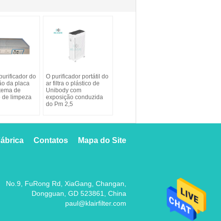
 purificador do
O purificador portátil do
ão da placa
ar filtra o plástico de
stema de
Unibody com
o de limpeza
exposição conduzida
do Pm 2,5
ábrica
Contatos
Mapa do Site
No.9, FuRong Rd, XiaGang, Changan,
Dongguan, GD 523861, China
paul@klairfilter.com