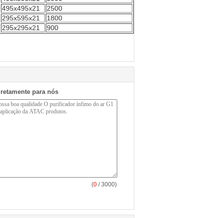
495x495x21
2500
295x595x21
1800
295x295x21
900
iretamente para nós
(
0
/ 3000)