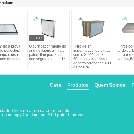
Produtos
 ar do à prova
O purificador médio do
Filtro de ar
Filtros do
o poliéster,
ar da eficiência filtra o
impermeável do cartão
ar do cart
pouco peso
painel fino para o ar
com o X.400 alto x
para o si
ssado do painel
que segura a unidade
50mm da capacidade
ventilaçã
de terra arrendada 400
da poeira
Casa
Produtos
Quem Somos
F
dade filtros de ar do saco fornecedor.
Technology Co., Limited. All Rights Reserved.