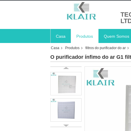
TE
LT
Casa
Produtos
Quem Somos
Casa
Produtos
filtros do purificador do ar
O purificador ínfimo do ar G1 fi