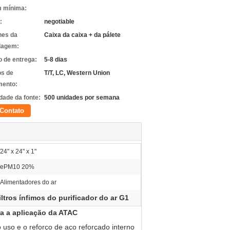
 mínima:
:
negotiable
hes da
Caixa da caixa + da pálete
lagem:
 de entrega:
5-8 dias
s de
T/T, LC, Western Union
ento:
dade da fonte:
500 unidades por semana
Contato
24" x 24" x 1"
ePM10 20%
Alimentadores do ar
iltros ínfimos do purificador do ar G1
ara a aplicação da ATAC
uso e o reforço de aço reforçado interno