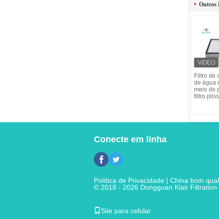
Outros 
Filtro de
de água d
meio de 
filtro pli
Conecte em linha
Política de Privacidade
| China bom quali
© 2018 - 2026 Dongguan Klair Filtration 
Site para celular