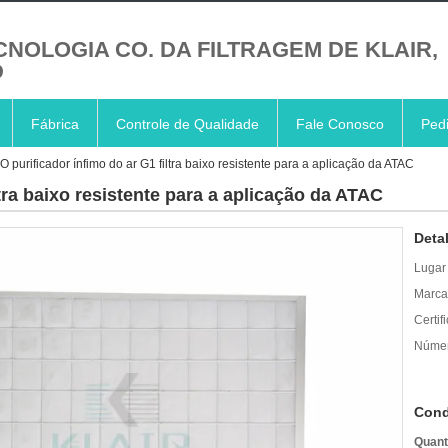
CNOLOGIA CO. DA FILTRAGEM DE KLAIR,
D
Fábrica
Controle de Qualidade
Fale Conosco
Ped
O purificador ínfimo do ar G1 filtra baixo resistente para a aplicação da ATAC
ltra baixo resistente para a aplicação da ATAC
Deta
Lugar
Marca
Certif
Númer
Cond
Quant