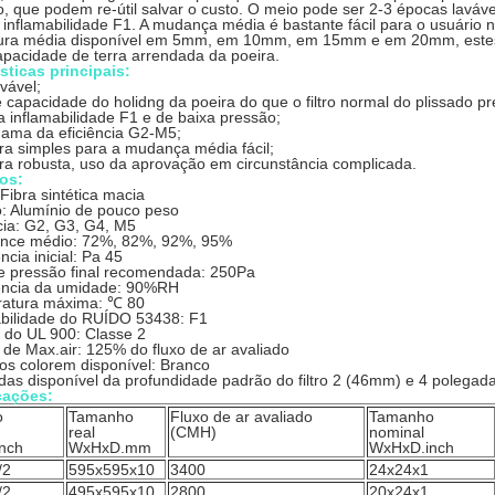
, que podem re-útil salvar o custo. O meio pode ser 2-3 épocas laváv
 inflamabilidade F1. A mudança média é bastante fácil para o usuário 
ura média disponível em 5mm, em 10mm, em 15mm e em 20mm, estes 
pacidade de terra arrendada da poeira.
sticas principais:
vável;
capacidade do holidng da poeira do que o filtro normal do plissado pr
 inflamabilidade F1 e de baixa pressão;
gama da eficiência G2-M5;
ra simples para a mudança média fácil;
ura robusta, uso da aprovação em circunstância complicada.
os:
Fibra sintética macia
: Alumínio de pouco peso
cia: G2, G3, G4, M5
ance médio: 72%, 82%, 92%, 95%
ncia inicial: Pa 45
e pressão final recomendada: 250Pa
ência da umidade: 90%RH
atura máxima: ℃ 80
abilidade do RUÍDO 53438: F1
 do UL 900: Classe 2
de Max.air: 125% do fluxo de ar avaliado
os colorem disponível: Branco
das disponível da profundidade padrão do filtro 2 (46mm) e 4 polega
cações:
o
Tamanho
Fluxo de ar avaliado
Tamanho
real
(CMH)
nominal
nch
WxHxD.mm
WxHxD.inch
/2
595x595x10
3400
24x24x1
/2
495x595x10
2800
20x24x1