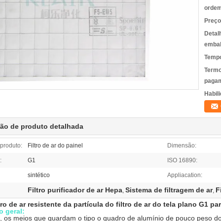
ordem
Preço
Detal
emba
Tempo
Termo
pagam
Habili
ção de produto detalhada
produto:
Filtro de ar do painel
Dimensão:
:
G1
ISO 16890:
sintético
Appliacation:
Filtro purificador de ar Hepa
Sistema de filtragem de ar
F
,
,
tro de ar resistente da partícula do filtro de ar do tela plano G1 p
o geral:
, os meios que guardam o tipo o quadro de alumínio de pouco peso do 