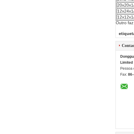
20x20x1
12x24x1
12x12x1
Outro faz
etiquet
Conta
Dongguan
Limited
Pessoa 
Fax:
86-