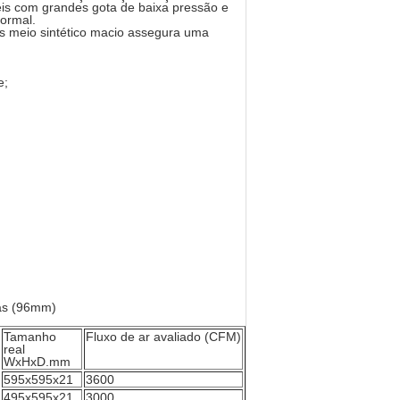
eis com grandes gota de baixa pressão e
normal.
meio sintético macio assegura uma
e;
das (96mm)
Tamanho
Fluxo de ar avaliado (CFM)
real
WxHxD.mm
595x595x21
3600
495x595x21
3000