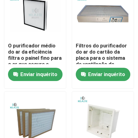
Excursão da fábrica
Controle da qualidade
O purificador médio
Filtros do purificador
do ar da eficiência
do ar do cartão da
Contacte-nos
filtra o painel fino para
placa para o sistema
o ar que segura a
de ventilação de
unidade
limpeza
Enviar inquérito
Enviar inquérito
Peça umas citações
filtros de ar do saco
Filtros de ar da ATAC
filtro de ar do hepa