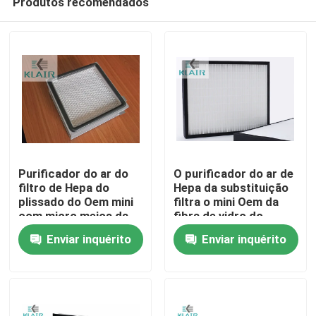
Produtos recomendados
Purificador do ar do
O purificador do ar de
filtro de Hepa do
Hepa da substituição
plissado do Oem mini
filtra o mini Oem da
com micro meios da
fibra de vidro do
Casa
fibra de vidro
plissado
Enviar inquérito
Enviar inquérito
Produtos
Sobre nós