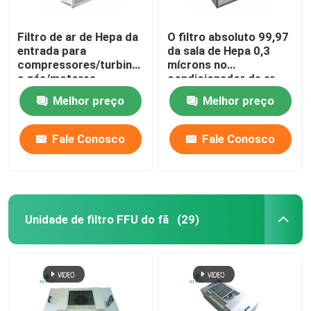
Filtro de ar de Hepa da
O filtro absoluto 99,97
entrada para
da sala de Hepa 0,3
compressores/turbina
mícrons no
a gás/motores
condicionador de ar
centrífugos
remove os esporos do
Melhor preço
Melhor preço
molde
Fale Conosco
Fale Conosco
Unidade de filtro FFU do fã
(29)