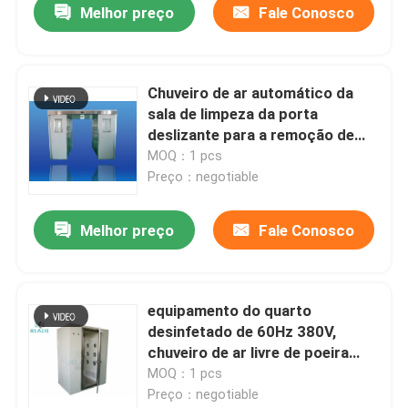
Melhor preço
Fale Conosco
Chuveiro de ar automático da
sala de limpeza da porta
deslizante para a remoção de
poeira da pessoa/carga
MOQ：1 pcs
Preço：negotiable
Melhor preço
Fale Conosco
equipamento do quarto
desinfetado de 60Hz 380V,
chuveiro de ar livre de poeira
para a indústria de cimento
MOQ：1 pcs
Preço：negotiable