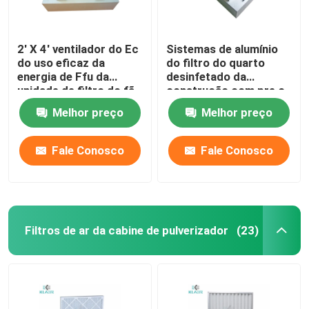
2' X 4' ventilador do Ec
Sistemas de alumínio
do uso eficaz da
do filtro do quarto
energia de Ffu da
desinfetado da
unidade de filtro do fã
construção com pre o
do quarto desinfetado
ventilador da C.A. do
Melhor preço
Melhor preço
com pre o filtro
filtro
Fale Conosco
Fale Conosco
Filtros de ar da cabine de pulverizador
(23)