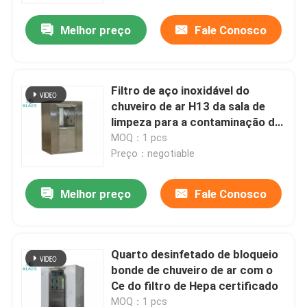
Melhor preço
Fale Conosco
Filtro de aço inoxidável do
chuveiro de ar H13 da sala de
limpeza para a contaminação de
partícula ínfima
MOQ：1 pcs
Preço：negotiable
Melhor preço
Fale Conosco
Casa
Quarto desinfetado de bloqueio
Produtos
bonde de chuveiro de ar com o
Ce do filtro de Hepa certificado
Sobre nós
MOQ：1 pcs