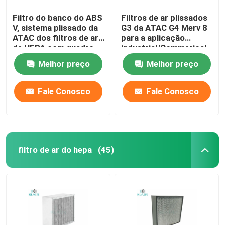
Filtro do banco do ABS
Filtros de ar plissados
V, sistema plissado da
G3 da ATAC G4 Merv 8
ATAC dos filtros de ar
para a aplicação
de HEPA com quadro
industrial/Commerical
plástico
Melhor preço
Melhor preço
Fale Conosco
Fale Conosco
filtro de ar do hepa
(45)