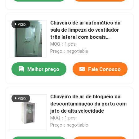
Chuveiro de ar automático da
sala de limpeza do ventilador
três lateral com bocais
ajustáveis
MOQ：1 pcs
Preço：negotiable
Melhor preço
Fale Conosco
Chuveiro de ar de bloqueio da
descontaminação da porta com
jato de alta velocidade
MOQ：1 pcs
Preço：negotiable