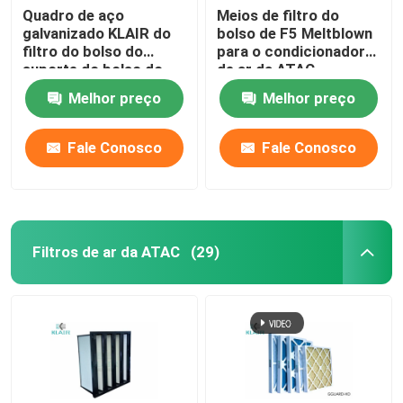
Quadro de aço
Meios de filtro do
galvanizado KLAIR do
bolso de F5 Meltblown
filtro do bolso do
para o condicionador
suporte do bolso do
de ar da ATAC
filtro de ar do saco
Melhor preço
Melhor preço
Fale Conosco
Fale Conosco
Filtros de ar da ATAC
(29)