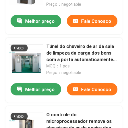
Preço：negotiable
Excursão da fábrica
Melhor preço
Fale Conosco
Controle da qualidade
Túnel do chuveiro de ar da sala
Contacte-nos
de limpeza da carga dos bens
com a porta automaticamente
deslizante
MOQ：1 pcs
Peça umas citações
Preço：negotiable
filtros de ar do saco
Melhor preço
Fale Conosco
Filtros de ar da ATAC
O controle do
microprocessador remove os
filtro de ar do hepa
chuveiros de ar da poeira dos