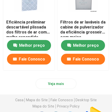
Eficiência preliminar
Filtros de ar laváveis da
descartável plissada
cabine de pulverizador
dos filtros de ar com
da eficiência grosseira
malha expandida
com meios
substituíveis
Melhor preço
Melhor preço
Fale Conosco
Fale Conosco
Veja mais
Casa
Mapa do Site
Fale Conosco
Desktop Site
Mapa do Site
Privacy Policy