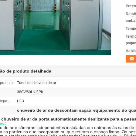
Preço
Detal
emba
Tempo
Termo
pagam
Habili
ção de produto detalhada
produto:
Túnel do chuveiro de ar
380V/60Hz/3Ph
 Hepa:
H13
chuveiro de ar da descontaminação
equipamento do qua
,
 chuveiro de ar da porta automaticamente deslizante para a pa
es:
o de ar é câmaras independentes instaladas em entradas às salas de 
 as partículas que incorporam ou que retiram o espaço limpo. Os pes