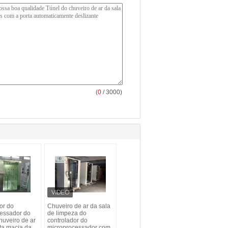
(
0
/ 3000)
or do
Chuveiro de ar da sala
essador do
de limpeza do
huveiro de ar
controlador do
ta macia da
microprocessador com