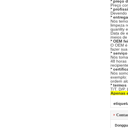
* preço d
Preço com
* profiss
Devendo 8
* entreg
Nós temos
limpeza r
quanlity 
Data de en
meios de f
* OEM fe
O OEM é d
fazer sua
* serviç
Nós tomar
48 horas 
recipient
* certifi
Nós somos
exemplo:
ordem al
* termos
T/T, D/P,
Apenas e
etiquet
Conta
Dongguan