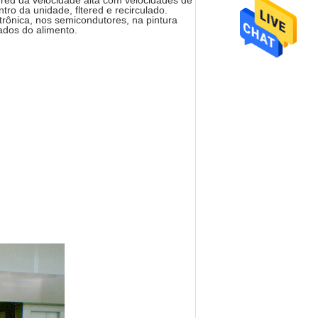
ered da velocidade alta com velocidades de
ro da unidade, fltered e recirculado.
trônica, nos semicondutores, na pintura
ados do alimento.