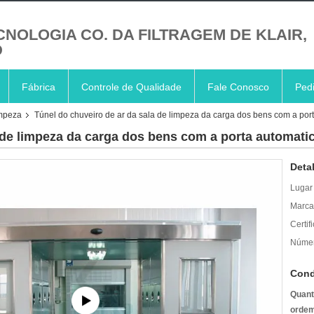
CNOLOGIA CO. DA FILTRAGEM DE KLAIR,
D
Fábrica
Controle de Qualidade
Fale Conosco
Ped
impeza
Túnel do chuveiro de ar da sala de limpeza da carga dos bens com a por
 de limpeza da carga dos bens com a porta automati
Deta
Lugar
Marca
Certif
Númer
Cond
Quant
ordem