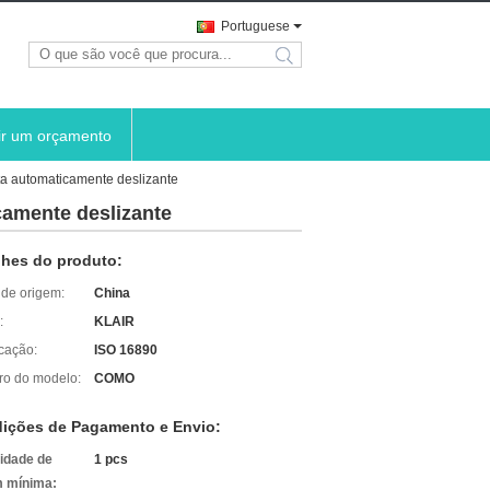
Portuguese
search
ir um orçamento
ta automaticamente deslizante
camente deslizante
lhes do produto:
 de origem:
China
:
KLAIR
icação:
ISO 16890
o do modelo:
COMO
ições de Pagamento e Envio:
idade de
1 pcs
 mínima: