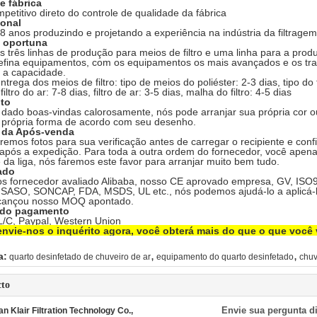
e fábrica
petitivo direto do controle de qualidade da fábrica
ional
 anos produzindo e projetando a experiência na indústria da filtragem
a oportuna
 três linhas de produção para meios de filtro e uma linha para a produ
efina equipamentos, com os equipamentos os mais avançados e os trab
e a capacidade.
trega dos meios de filtro: tipo de meios do poliéster: 2-3 dias, tipo do 
iltro do ar: 7-8 dias, filtro de ar: 3-5 dias, malha do filtro: 4-5 dias
ito
ado boas-vindas calorosamente, nós pode arranjar sua própria cor ou
 própria forma de acordo com seu desenho.
o da Após-venda
emos fotos para sua verificação antes de carregar o recipiente e co
após a expedição. Para toda a outra ordem do fornecedor, você apen
e da liga, nós faremos este favor para arranjar muito bem tudo.
cado
 fornecedor avaliado Alibaba, nosso CE aprovado empresa, GV, ISO90
 SASO, SONCAP, FDA, MSDS, UL etc., nós podemos ajudá-lo a aplicá-l
cançou nosso MOQ apontado.
 do pagamento
 L/C, Paypal, Western Union
nvie-nos o inquérito agora, você obterá mais do que o que você 
,
,
a:
quarto desinfetado de chuveiro de ar
equipamento do quarto desinfetado
chuv
cto
Envie sua pergunta d
 Klair Filtration Technology Co.,