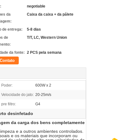
:
negotiable
hes da
Caixa da caixa + da pálete
lagem:
 de entrega:
5-8 dias
s de
T/T, LC, Western Union
ento:
dade da fonte:
2 PCS pela semana
Contato
Poder:
600W x 2
Velocidade do jato:
20-25m/s
pre filtro:
G4
rto desinfetado
ssagem da carga dos bens completamente
limpeza e a outros ambientes controlados.
soais e os materiais que incorporam ou