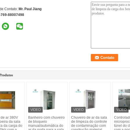
de Contato:
Mr. Paul Jiang
-769-88007498
Produtos
 de ar 380V
Banheiro com chuveiro
Chuveiro de ar da sala
Controlad
poeira da sala
de bloqueio
de limpeza do controle
microproc
za da carga do
manual/automática do
de contaminação com
túnel do c
60Hz com a
ar da porta para a sala
construção material
com a por