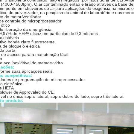
am o ambiente controlado “são esfregados” por jatos do ar de ULPA-flt
(4000-4500fpm). O ar contaminado então é tirado através da base dent
m perito em chuveiros de ar para aplicações de exigência na microele
ica, de pulverizador, na pesquisa do animal de laboratório e nos merc
o do motor/ventilador
 de controle do microprocessador
 ótico
de liberação da emergência
99,97% de HEPA eficaz em partículas de 0,3 mícrons.
ajustáveis
tivo bonde claro fluorescente.
 de bloqueio elétrica
da porta
s de acesso para a manutenção fácil
ro
e aço inoxidável do metade-vidro
cações:
forme suas aplicações reais.
s competitivas:
dades de programação do microprocessador.
o eletrônico.
de HEPA
/blower de Approvaled do CE.
vel no único sopro lateral; sopro dobro do lado; sopro três lateral.
do produto: