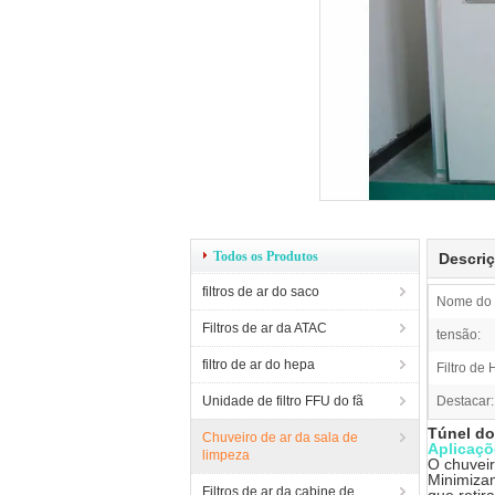
Todos os Produtos
Descri
filtros de ar do saco
Nome do 
Filtros de ar da ATAC
tensão:
filtro de ar do hepa
Filtro de
Unidade de filtro FFU do fã
Destacar:
Túnel do
Chuveiro de ar da sala de
Aplicaçõ
limpeza
O chuveir
Minimizam
Filtros de ar da cabine de