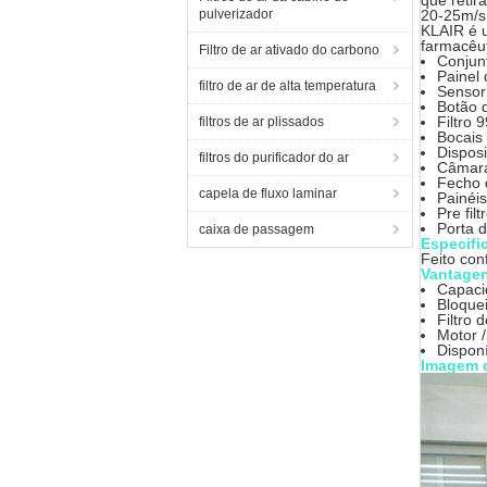
que retir
pulverizador
20-25m/s 
KLAIR é u
farmacêut
Filtro de ar ativado do carbono
Conjunt
Painel
filtro de ar de alta temperatura
Sensor
Botão 
Filtro 
filtros de ar plissados
Bocais 
Disposi
filtros do purificador do ar
Câmara
Fecho 
capela de fluxo laminar
Painéi
Pre filt
Porta d
caixa de passagem
Especifi
Feito con
Vantagen
Capaci
Bloquei
Filtro 
Motor 
Disponí
Imagem 