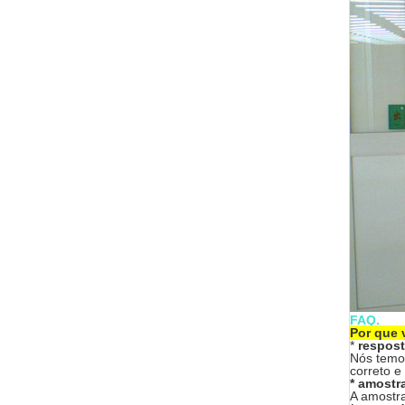
FAQ.
Por que 
*
respost
Nós temos
correto e
* amostra
A amostra