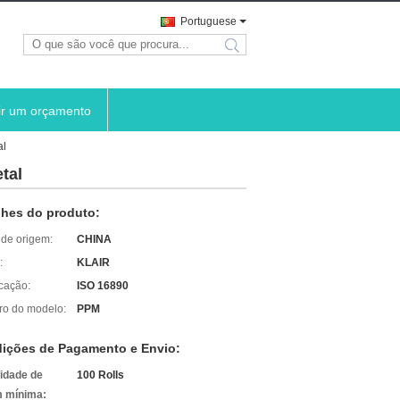
Portuguese
search
ir um orçamento
al
tal
lhes do produto:
 de origem:
CHINA
:
KLAIR
icação:
ISO 16890
o do modelo:
PPM
ições de Pagamento e Envio:
idade de
100 Rolls
 mínima: