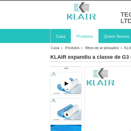
TE
LT
Casa
Produtos
Quem Somos
Casa
Produtos
filtros de ar plissados
KLAI
KLAIR expandiu a classe de G3 