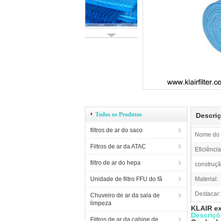
Todos os Produtos
Descri
filtros de ar do saco
Nome do 
Filtros de ar da ATAC
Eficiência
filtro de ar do hepa
construçã
Unidade de filtro FFU do fã
Material:
Destacar:
Chuveiro de ar da sala de
limpeza
KLAIR ex
Descriçõ
Filtros de ar da cabine de