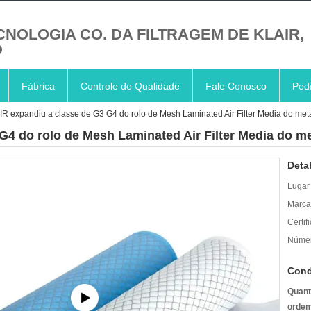
CNOLOGIA CO. DA FILTRAGEM DE KLAIR,
D
Fábrica
Controle de Qualidade
Fale Conosco
Ped
R expandiu a classe de G3 G4 do rolo de Mesh Laminated Air Filter Media do met
G4 do rolo de Mesh Laminated Air Filter Media do me
Deta
Lugar
Marca
Certif
Númer
Cond
Quant
ordem