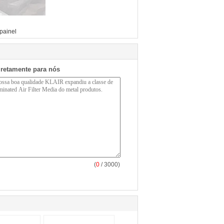
 painel
iretamente para nós
(
0
/ 3000)