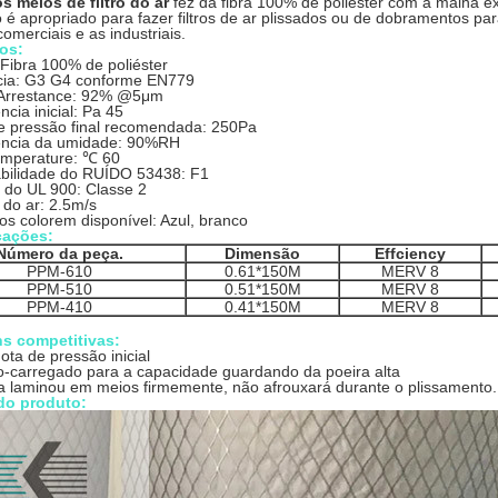
os meios de filtro do ar
fez da fibra 100% de poliéster com a malha e
 é apropriado para fazer filtros de ar plissados ou de dobramentos pa
comerciais e as industriais.
os:
Fibra 100% de poliéster
ncia: G3 G4 conforme EN779
Arrestance: 92% @5μm
ncia inicial: Pa 45
e pressão final recomendada: 250Pa
ência da umidade: 90%RH
mperature: ℃ 60
abilidade do RUÍDO 53438: F1
 do UL 900: Classe 2
 do ar: 2.5m/s
s colorem disponível: Azul, branco
cações:
Número da peça.
Dimensão
Effciency
PPM-610
0.61*150M
MERV 8
PPM-510
0.51*150M
MERV 8
PPM-410
0.41*150M
MERV 8
s competitivas:
ota de pressão inicial
co-carregado para a capacidade guardando da poeira alta
a laminou em meios firmemente, não afrouxará durante o plissamento.
do produto: