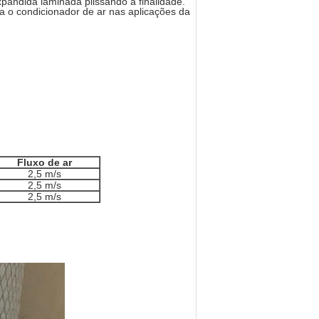
xpandida laminada plissando a finalidade.
ra o condicionador de ar nas aplicações da
Fluxo de ar
2,5 m/s
2,5 m/s
2,5 m/s