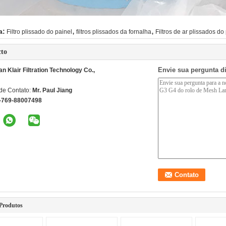
,
,
a:
Filtro plissado do painel
filtros plissados da fornalha
Filtros de ar plissados do
cto
Envie sua pergunta d
 Klair Filtration Technology Co.,
de Contato:
Mr. Paul Jiang
-769-88007498
Produtos