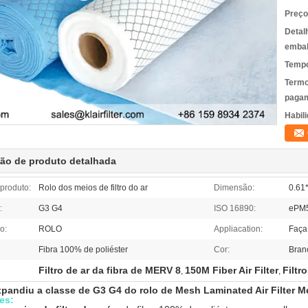
Preço
Detal
emba
Tempo
Termo
pagam
Habili
ção de produto detalhada
produto:
Rolo dos meios de filtro do ar
Dimensão:
0.61
:
G3 G4
ISO 16890:
ePM
o:
ROLO
Appliacation:
Faça 
Fibra 100% de poliéster
Cor:
Bran
Filtro de ar da fibra de MERV 8
150M Fiber Air Filter
Filtr
,
,
pandiu a classe de G3 G4 do rolo de Mesh Laminated Air Filter M
es: