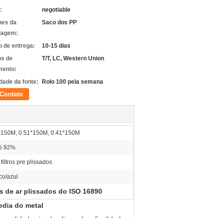
:
negotiable
hes da
Saco dos PP
lagem:
 de entrega:
10-15 dias
s de
T/T, LC, Western Union
ento:
dade da fonte:
Rolo 100 pela semana
Contato
*150M, 0.51*150M, 0.41*150M
5 92%
filtros pre plissados
co/azul
os de ar plissados do ISO 16890
edia do metal