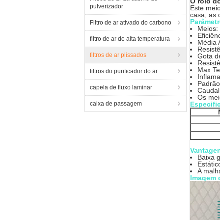
O rolo d
pulverizador
Este meio
casa, as 
Parâmetr
Filtro de ar ativado do carbono
Meios: 
Eficiê
filtro de ar de alta temperatura
Média 
Resistê
filtros de ar plissados
Gota d
Resist
Max Te
filtros do purificador do ar
Inflam
Padrão
capela de fluxo laminar
Caudal
Os meio
caixa de passagem
Especifi
Vantagen
Baixa g
Estáti
A malh
Imagem 