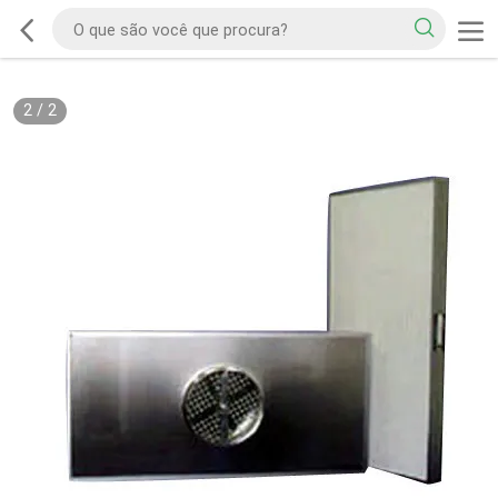
2
/
2