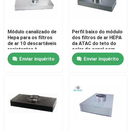
Excursão da fábrica
Módulo canalizado de
Perfil baixo do módulo
Controle da qualidade
Hepa para os filtros
dos filtros de ar HEPA
de ar 10 descartáveis
da ATAC do teto do
resistentes à
colar do canal com
Contacte-nos
corrosão da ATAC/12
pressão estática alta
Enviar inquérito
Enviar inquérito
polegadas
Peça umas citações
filtros de ar do saco
Filtros de ar da ATAC
filtro de ar do hepa