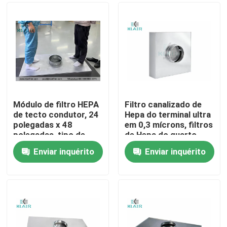
Módulo de filtro HEPA
Filtro canalizado de
de tecto condutor, 24
Hepa do terminal ultra
polegadas x 48
em 0,3 mícrons, filtros
polegadas, tipo de
de Hepa do quarto
superfície caminhável
desinfetado
Enviar inquérito
Enviar inquérito
Casa
Produtos
Sobre nós