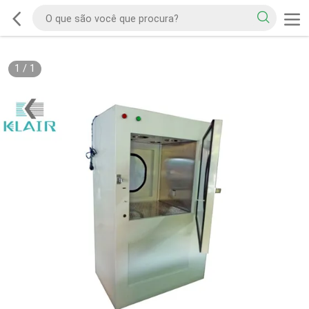
1
/
1