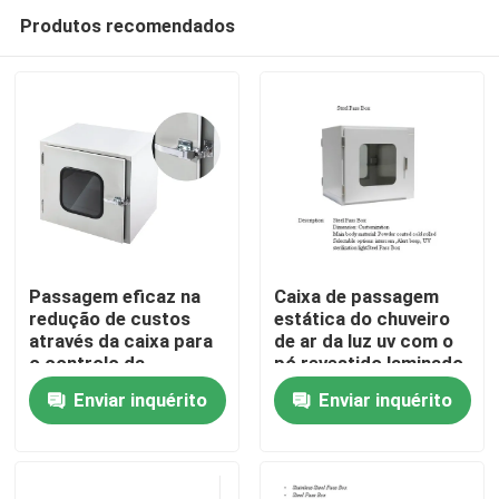
Produtos recomendados
Passagem eficaz na
Caixa de passagem
redução de custos
estática do chuveiro
através da caixa para
de ar da luz uv com o
Casa
o controlo da
pó revestido laminado
contaminação de
Enviar inquérito
Enviar inquérito
partícula ínfima
Produtos
Sobre nós